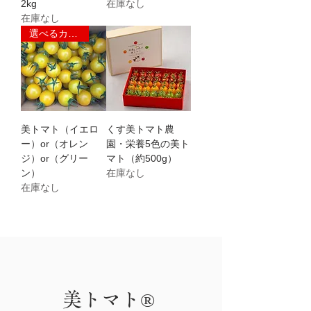
2kg
在庫なし
在庫なし
選べるカラー
美トマト（イエロ
くす美トマト農
ー）or（オレン
園・栄養5色の美ト
ジ）or（グリー
マト（約500g）
ン）
在庫なし
在庫なし
美トマト®️