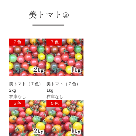
美トマト®️
７色
７色
美トマト（７色）
美トマト（７色）
2kg
1kg
在庫なし
在庫なし
５色
５色