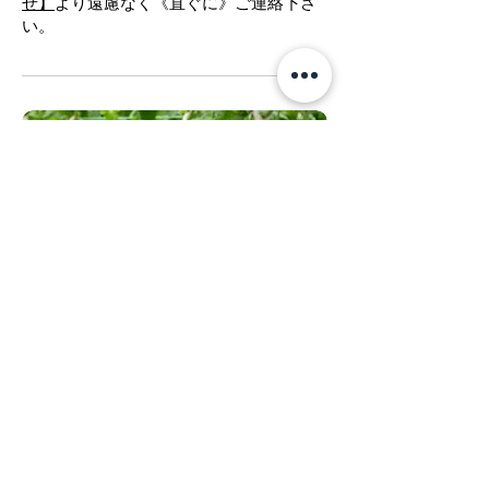
せ】
より遠慮なく《直ぐに》ご連絡下さ
い。
Wine
Compote
＆
詳細
ドライ美トマト
詳細