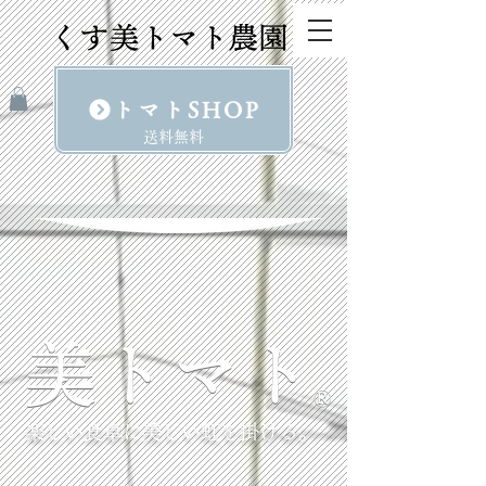
トマトSHOP
​送料無料
楽しい食卓に美しい虹を掛ける。