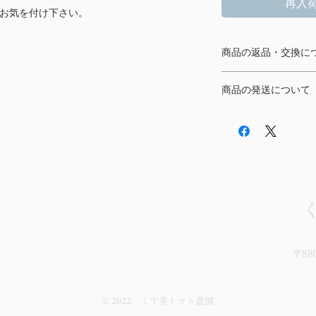
再入
。お気を付け下さい。
、1kg箱×3回（内容量1kg×３）
での3回の
お届け希望日
と各回の
商品の種類
商品の返品・交換に
当サイトで取り扱う
6
月〇日 7色』や『4月下旬 5色、5
月中旬 5
商品の発送について
は一切承っておりま
損、汚損等あった場
穫、検品から箱詰めを行います。収穫当日の
日本国内のみの発送
合はその限りではご
送料込み。
ームよりご連絡くだ
最終発送が6月下旬
承ります。
お問い合わせ
よりご連絡下さい。
「その他ご希望欄」
と各回の商品の種類
例：『4月〇日 3色、
月上旬 5色、5
月中旬
良い物を一つ一つ厳
行います。収穫当日
〒88
© 2022 くす美トマト農園