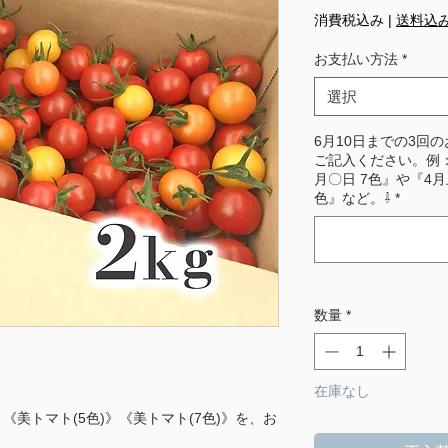
格
消費税込み
|
送料込
お支払い方法
*
選択
6月10日までの3回
ご記入ください。例：
月〇日 7色』や『4月
色』など。⇩
*
数量
*
在庫なし
》《美トマト(5色)》《美トマト(7色)》を、お