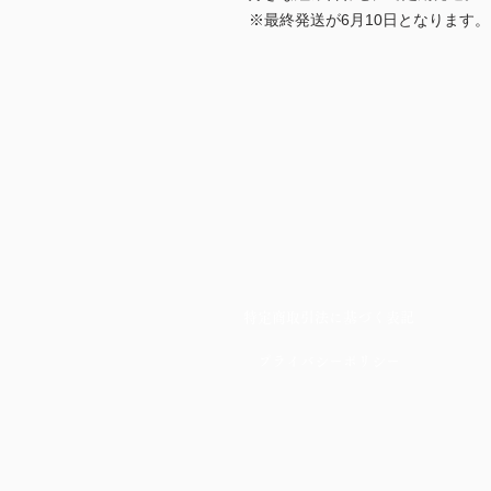
※最終発送が6月10日となります
2kg箱×3回（内容量2.00kg×３）
ご注文時のフォームに、6月10日ま
をご記入ください。
例：『4月〇日 3色、5
月〇日 5色、
色、6
月上旬 5色』など。
良い物を一つ一つ厳選しながら収
午後発送。
(1粒10ｇ～16ｇ)
※在庫切れの場合には、ご予約を
特定商取引法に基づく表記
プライバシーポリシー