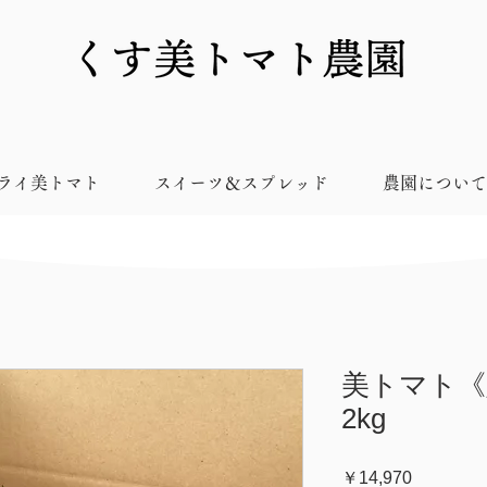
ライ美トマト
スイーツ＆スプレッド
農園について
美トマト《
2kg
価
￥14,970