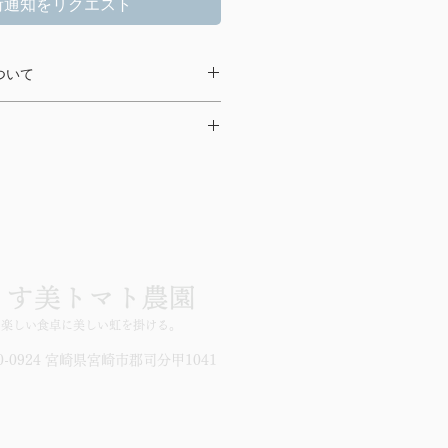
荷通知をリクエスト
ついて
商品はすべて食品です。返品・交換
せん。 ただし、お届けした商品に破
合や、注文品と違う商品が届いた場
です。
ざいませんので、お問い合わせフォ
さい。
となります。お気を付け下さい。
に、6月下旬までの3回の発送希望日
をご記入ください。
5
月〇日 5色、6
月〇日 7色』や『4
 5色、6
月下旬 5色』など。
選しながら収穫、検品から箱詰めを
楽しい食卓に美しい虹を掛ける。
の午後発送。
(1粒10ｇ～16ｇ)
0-0924 宮崎県宮崎市郡司分甲1041